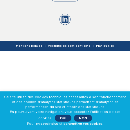
Mentions légales
Politique de confidentialité
Plan du site
Ce site utilise des cookies techniques nécessaires à son fonctionnement
et des cookies d’analyses statistiques permettant d’analyser les
performances du site et établir des statistiques.
En poursuivant votre navigation, vous acceptez l’utilisation de ces
cookies.
OUI
NON
Pour
en savoir plus
et
paramétrer vos cookies.