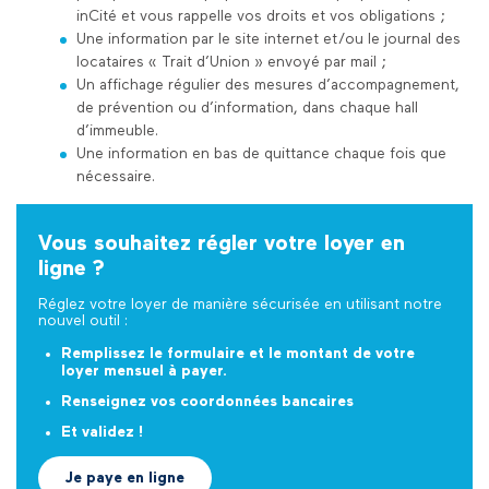
inCité et vous rappelle vos droits et vos obligations ;
Une information par le site internet et/ou le journal des
locataires « Trait d’Union » envoyé par mail ;
Un affichage régulier des mesures d’accompagnement,
de prévention ou d’information, dans chaque hall
d’immeuble.
Une information en bas de quittance chaque fois que
nécessaire.
Vous souhaitez régler votre loyer en
ligne ?
Réglez votre loyer de manière sécurisée en utilisant notre
nouvel outil :
Remplissez le formulaire et le montant de votre
loyer mensuel à payer.
Renseignez vos coordonnées bancaires
Et validez !
Je paye en ligne