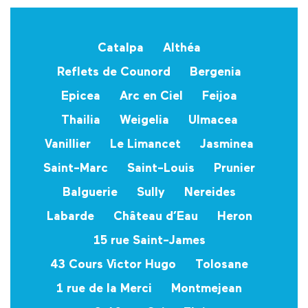
Catalpa
Althéa
Reflets de Counord
Bergenia
Epicea
Arc en Ciel
Feijoa
Thailia
Weigelia
Ulmacea
Vanillier
Le Limancet
Jasminea
Saint-Marc
Saint-Louis
Prunier
Balguerie
Sully
Nereides
Labarde
Château d’Eau
Heron
15 rue Saint-James
43 Cours Victor Hugo
Tolosane
1 rue de la Merci
Montmejean