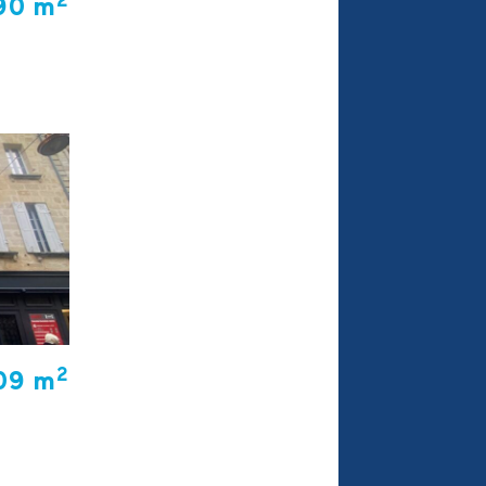
2
90 m
2
09 m