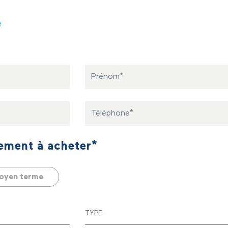
la Marne. • Objectif : permettre la
réhabilitation complète de l'immeuble
é
pour produire une nouvelle offre de
logement à loyer modéré.
Prénom
Téléphone
ement à acheter*
oyen terme
TYPE