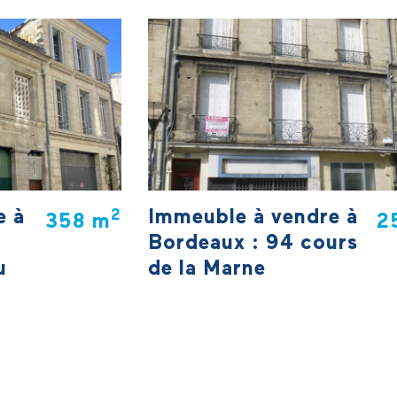
e à
d'aménagement pour la
t
requalification du centre historique
,
de Bordeaux, inCité propose à la
vente cet immeuble situé 75 rue des
et
Faures dans le quartier Saint-Michel,
.Une
ne
en Site Patrimoine Remarquable.
 qui
un
e à
Immeuble à vendre à
2
358 m
2
Bordeaux : 94 cours
u
de la Marne
Dans le cadre de la concession
d'aménagement pour la
ique
requalification du centre historique
de Bordeaux, inCité propose à la
x
vente un immeuble situé dans le
hel au
quartier Marne-Yser au 94 cours de