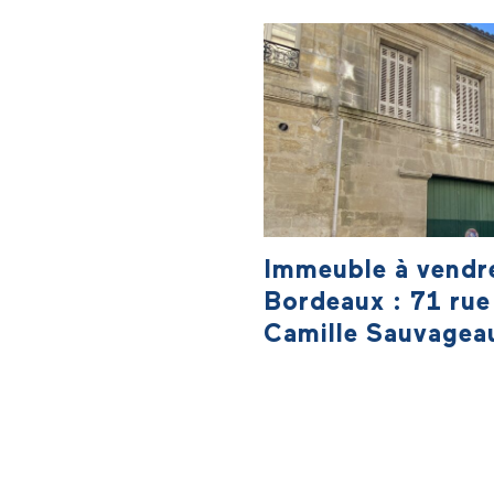
d'aménagement Cœur de Bastid
et la gare SNCF (à 2 minutes en
Libourne pour laquelle inCité es
voiture, 7 minutes à pied), cet
missionnée par la Ville et La Cali
immeuble est composé d'un
inCité propose à la vente 2
commerce en rez-de-chaussée 
immeubles situés 76-78 rue
de 3 logements dans les étages
Gambetta, à réhabiliter selon u
opération rare en centre bourg,
programmation définie grâce à 
n'attend plus que vous !
cahier des charges.
Immeuble à vendr
Bordeaux : 71 rue
Camille Sauvagea
Dans le cadre de la concession
d'aménagement pour la
requalification du centre histor
de Bordeaux, inCité propose la
vente d'un immeuble de bureau
situé dans le quartier Saint-Mic