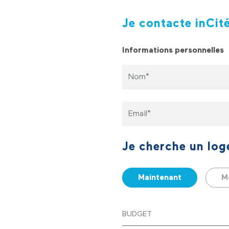
71 rue Camille Sauvageau.
Je contacte inCit
Informations personnelles
Nom
Nom
Je cherche un log
Maintenant
M
BUDGET