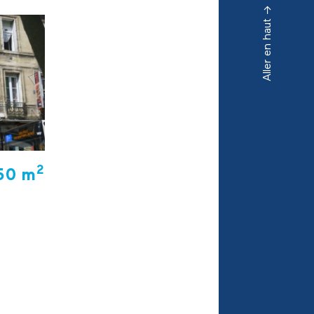
Aller en haut ->
2
50 m