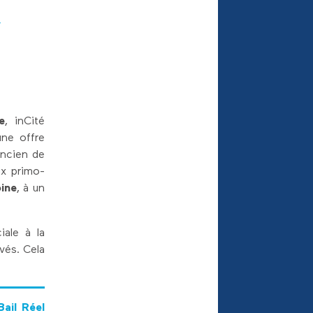
,
e
, inCité
une offre
ancien de
ux primo-
oine
, à un
iale à la
vés. Cela
Bail Réel