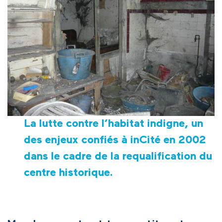
La
lutte contre l’habitat indigne
, un
des enjeux confiés à inCité en 2002
dans le cadre de la requalification du
centre historique.