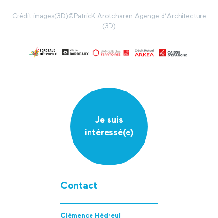
Crédit images
(3D)
©PatricK Arotcharen Agenge d’Architecture
(3D)
Je suis
intéressé(e)
Contact
Clémence Hédreul