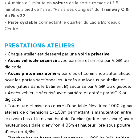
•
A moins d’1 minute en
voiture
de la sortie rocade et à 5
minutes à pied de l’arrêt “Palais des congrès” du
Tramway C &
du Bus 32
.
•
Piste cyclable
connectant le quartier du Lac à Bordeaux
Centre.
PRESTATIONS ATELIERS
•
Chaque atelier est desservi par une
voirie privative
.
•
Accès véhicule sécurisé
avec barrière et entrée par VIGIK ou
digicode.
•
Accès piéton aux ateliers
par clés et commande automatique
pour les portes sectionnelles. Accès aux locaux poubelles et
vélos (situés dans le bâtiment B) sécurisé par VIGIK ou digicode.
•
Accès véhicule sécurisé avec barrière et entrée par VIGIK ou
digicode.
•
Fourniture et mise en œuvre d’une table élévatrice 1000 kg par
ateliers de dimensions 1×1,50m permettant la manutention entre
le niveau bas et le niveau haut de l’atelier (petite mezzanine) avec
hauteur sous dalle d’environ 4,95m et hauteur libre sous poutre
d’environ 4,65m.