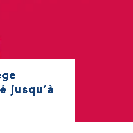
ège
é jusqu’à