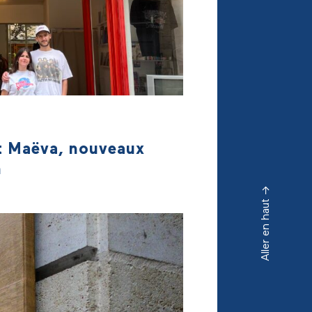
et Maëva, nouveaux
n
Aller en haut ->